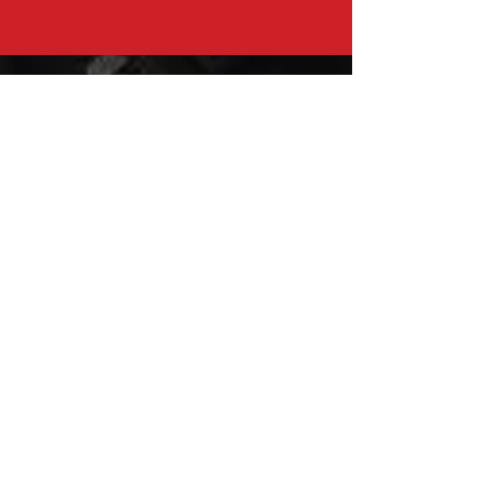
VISITEZ NOUS
MITSUBISHI Pièces Eric de Kort BV
Julianastraat 19
5171 GK Kaatsheuvel
LES PAYS-BAS
T: +31 (0)416 28 01 79
E: info@mitsubishi-recup.be
PIÈCES D'ORIGINE
Grâce à notre vaste expérience avec
la marque Mitsubishi, nous savons
comment réparer votre Mitsubishi.
Nous travaillons uniquement avec
des pièces d'origine Mitsubishi,
neuves, remises à neuf ou
d'occasion.