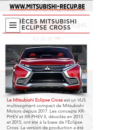
PIÈCES MITSUBISHI
ECLIPSE CROSS
WEBSHOP
08.30-17.30
Lundi - vendredi
09.00-12.00
Samedi
Le Mitsubishi Eclipse Cross
est un VUS
multisegment compact de Mitsubishi
Motors depuis 2017. Les concepts XR-
PHEV et XR-PHEV II, dévoilés en 2013
et 2015, ont été à la base de l'Eclipse
Cross. La version de production a été