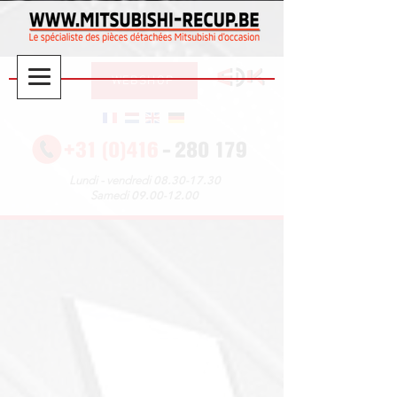
WEBSHOP
08.30-17.30
Lundi - vendredi
09.00-12.00
Samedi