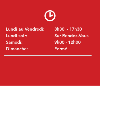
Lundi au Vendredi:
8h30 - 17h30
Lundi soir:
Sur Rendez-Vous
Samedi:
9h00 - 12h00
Dimanche:
Fermé
VISITEZ NOUS
MITSUBISHI Pièces Eric de Kort BV
Julianastraat 19
5171 GK Kaatsheuvel