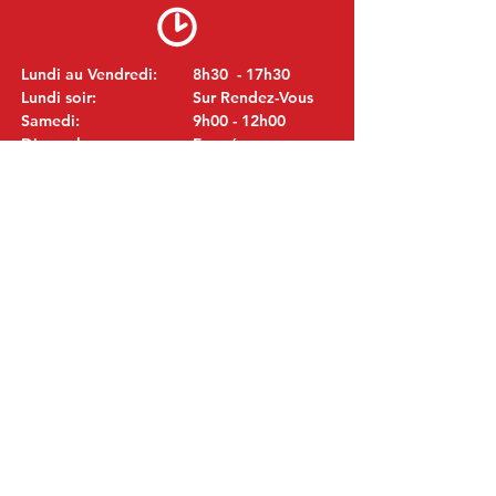
Lundi au Vendredi:
8h30 - 17h30
Lundi soir:
Sur Rendez-Vous
Samedi:
9h00 - 12h00
Dimanche:
Fermé
VISITEZ NOUS
MITSUBISHI Pièces Eric de Kort BV
Julianastraat 19
5171 GK Kaatsheuvel
LES PAYS-BAS