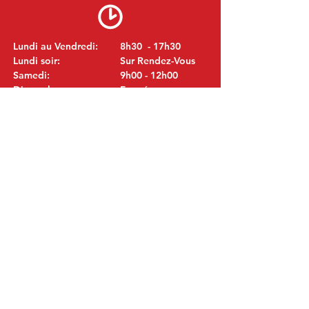
Lundi au Vendredi:
8h30 - 17h30
Lundi soir:
Sur Rendez-Vous
Samedi:
9h00 - 12h00
Dimanche:
Fermé
VISITEZ NOUS
MITSUBISHI Pièces Eric de Kort BV
Julianastraat 19
5171 GK Kaatsheuvel
LES PAYS-BAS