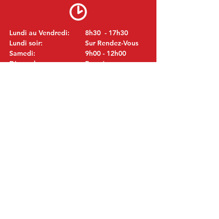
Lundi au Vendredi:
8h30 - 17h30
Lundi soir:
Sur Rendez-Vous
Samedi:
9h00 - 12h00
Dimanche:
Fermé
VISITEZ NOUS
MITSUBISHI Pièces Eric de Kort BV
Julianastraat 19
5171 GK Kaatsheuvel
LES PAYS-BAS