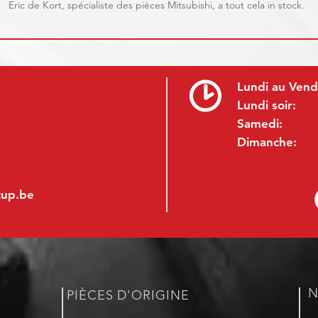
Eric de Kort, spécialiste des pièces Mitsubishi, a tout cela in stock.
Lundi au Vend
Lundi soir:
Samedi:
Dimanche:
cup.be
N
PIÈCES D'ORIGINE