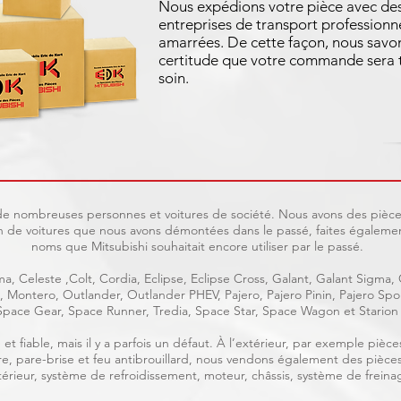
Nous expédions votre pièce avec de
entreprises de transport professionne
amarrées. De cette façon, nous savo
certitude que votre commande sera t
soin.
t de nombreuses personnes et voitures de société. Nous avons des pièces
 de voitures que nous avons démontées dans le passé, faites également
noms que Mitsubishi souhaitait encore utiliser par le passé.
a, Celeste ,Colt, Cordia, Eclipse, Eclipse Cross, Galant, Galant Sigma,
ge, Montero, Outlander, Outlander PHEV, Pajero, Pajero Pinin, Pajero S
Space Gear, Space Runner, Tredia, Space Star, Space Wagon et Starion
et fiable, mais il y a parfois un défaut. À l’extérieur, par exemple piè
rière, pare-brise et feu antibrouillard, nous vendons également des pièce
intérieur, système de refroidissement, moteur, châssis, système de freinag