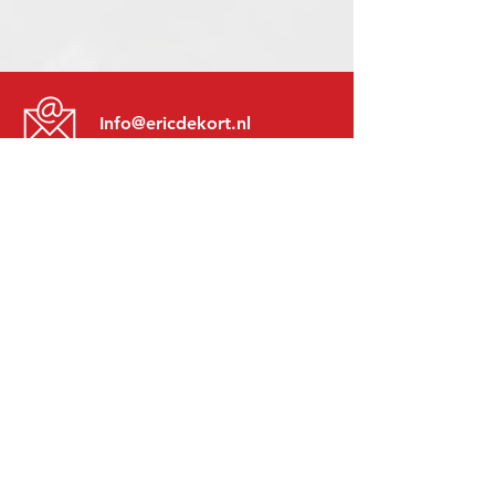
Info@ericdekort.nl
www.mitsubishi-recup.be
+31 (0)416 28 01 79
Lundi au Vendredi:
8h30 - 17h30
Lundi soir:
Sur Rendez-Vous