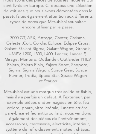
Nous avons des pièces de tous les modèles qui
sont livrés en Europe. Ci-dessous une sélection
de voitures que nous avons démontées dans le
passé, faites également attention aux différents
types de noms que Mitsubishi souhaitait
encore utiliser par le passé.
3000 GT, ASX, Attrage, Canter, Carisma,
Celeste ,Colt, Cordia, Eclipse, Eclipse Cross,
Galant, Galant Sigma, Galant Wagon, Grandis,
i-MiEV, L200, L300, L400. Lancer, Lancer F,
Mirage, Montero, Outlander, Outlander PHEV,
Pajero, Pajero Pinin, Pajero Sport, Sapporo,
Sigma, Sigma Wagon, Space Gear, Space
Runner, Tredia, Space Star, Space Wagon
et Starion
Mitsubishi est une marque très solide et fiable,
mais il y a parfois un défaut. À l’extérieur, par
exemple pièces endommagées en tôle, feu
arrière, phare, vitre latérale, lunette arrière,
pare-brise et feu antibrouillard, nous vendons
également des pièces de l’entraînement,
accessoires, carrosserie, électricité, intérieur,
système de refroidissement, moteur, châssis,