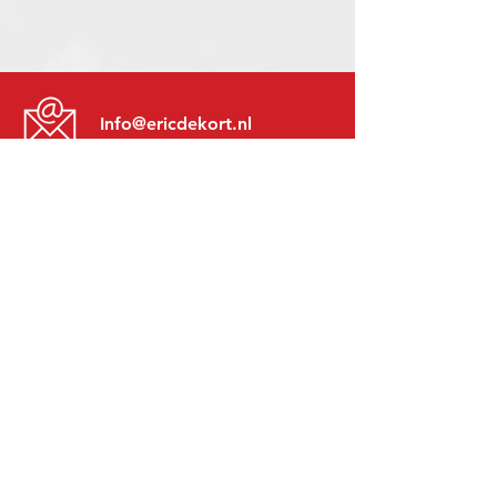
Info@ericdekort.nl
www.mitsubishi-recup.be
+31 (0)416 28 01 79
Lundi au Vendredi:
8h30 - 17h30
Lundi soir:
Sur Rendez-Vous