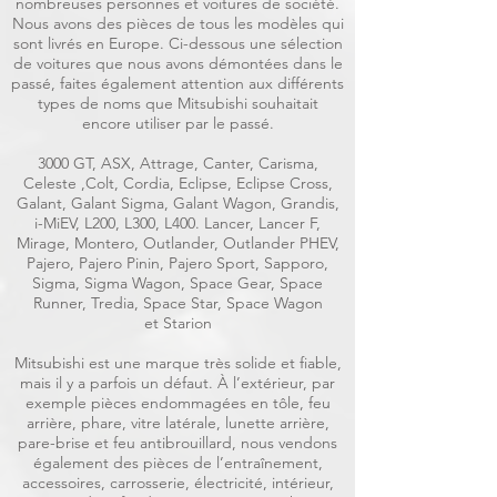
nombreuses personnes et voitures de société.
Nous avons des pièces de tous les modèles qui
sont livrés en Europe. Ci-dessous une sélection
de voitures que nous avons démontées dans le
passé, faites également attention aux différents
types de noms que Mitsubishi souhaitait
encore utiliser par le passé.
3000 GT, ASX, Attrage, Canter, Carisma,
Celeste ,Colt, Cordia, Eclipse, Eclipse Cross,
Galant, Galant Sigma, Galant Wagon, Grandis,
i-MiEV, L200, L300, L400. Lancer, Lancer F,
Mirage, Montero, Outlander, Outlander PHEV,
Pajero, Pajero Pinin, Pajero Sport, Sapporo,
Sigma, Sigma Wagon, Space Gear, Space
Runner, Tredia, Space Star, Space Wagon
et Starion
Mitsubishi est une marque très solide et fiable,
mais il y a parfois un défaut. À l’extérieur, par
exemple pièces endommagées en tôle, feu
arrière, phare, vitre latérale, lunette arrière,
pare-brise et feu antibrouillard, nous vendons
également des pièces de l’entraînement,
accessoires, carrosserie, électricité, intérieur,