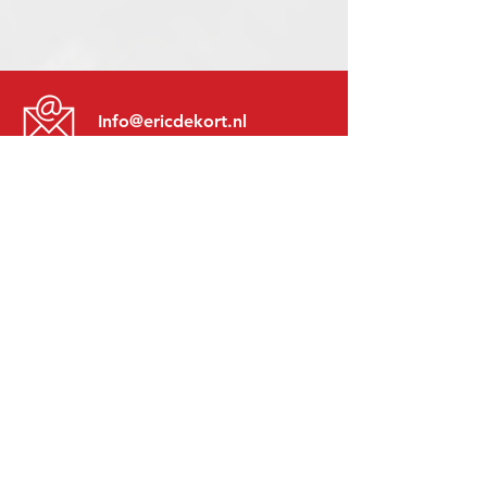
Info@ericdekort.nl
www.mitsubishi-recup.be
+31 (0)416 28 01 79
Lundi au Vendredi:
8h30 - 17h30
Lundi soir:
Sur Rendez-Vous