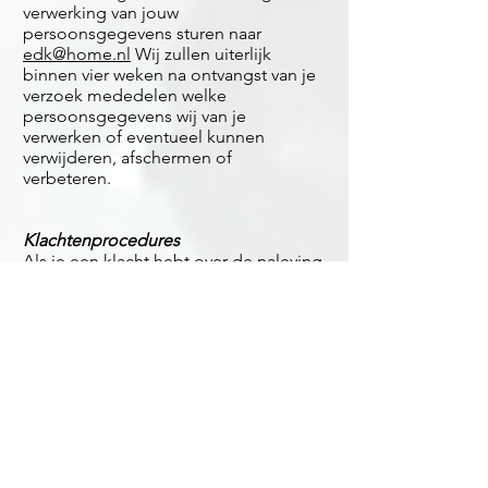
verwerking van jouw
persoonsgegevens sturen naar
edk@home.nl
Wij zullen uiterlijk
binnen vier weken na ontvangst van je
verzoek mededelen welke
persoonsgegevens wij van je
verwerken of eventueel kunnen
verwijderen, afschermen of
verbeteren.
Klachtenprocedures
Als je een klacht hebt over de naleving
van deze privacyverklaring of over een
schending van jouw rechten op grond
van de wet, kun je contact opnemen
met
edk@home.nl
. Daarnaast heb je
de mogelijkheid om een klacht in te
dienen bij de Autoriteit
Persoonsgegevens. Voor de
contactgegevens van de Autoriteit
Persoonsgegevens verwijzen wij je
naar hun website: