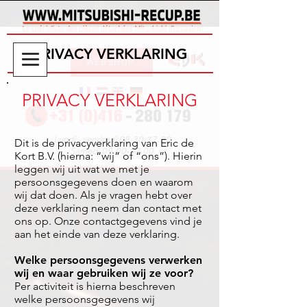
PRIVACY VERKLARING
WEBSHOP
PRIVACY VERKLARING
08.30-17.30
Lundi - vendredi
Dit is de privacyverklaring van Eric de
09.00-12.00
Samedi
Kort B.V. (hierna: “wij” of “ons”). Hierin
leggen wij uit wat we met je
persoonsgegevens doen en waarom
wij dat doen. Als je vragen hebt over
deze verklaring neem dan contact met
ons op. Onze contactgegevens vind je
aan het einde van deze verklaring.
Welke persoonsgegevens verwerken
wij en waar gebruiken wij ze voor?
Per activiteit is hierna beschreven
welke persoonsgegevens wij