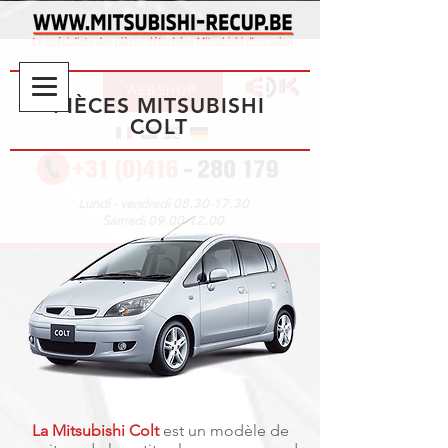
WEBSHOP
PIÈCES MITSUBISHI
COLT
08.30-17.30
Lundi - vendredi
09.00-12.00
Samedi
La Mitsubishi Colt
est un modèle de