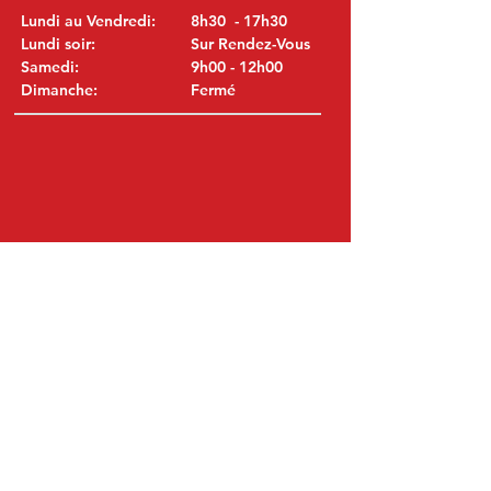
Lundi au Vendredi:
8h30 - 17h30
Lundi soir:
Sur Rendez-Vous
Samedi:
9h00 - 12h00
Dimanche:
Fermé
VISITEZ NOUS
MITSUBISHI Pièces Eric de Kort BV
Julianastraat 19
5171 GK Kaatsheuvel
LES PAYS-BAS
T: +31 (0)416 28 01 79
E: info@mitsubishi-recup.be