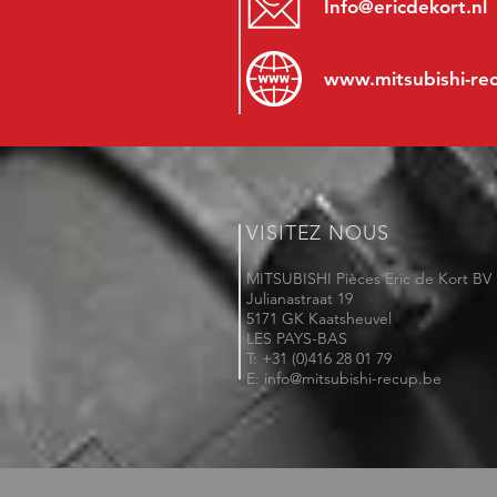
Info@ericdekort.nl
www.mitsubishi-re
VISITEZ NOUS
MITSUBISHI Pièces Eric de Kort BV
Julianastraat 19
5171 GK Kaatsheuvel
LES PAYS-BAS
T: +31 (0)416 28 01 79
E: info@mitsubishi-recup.be