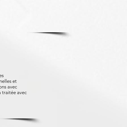
es
nelles et
ons avec
 traitée avec