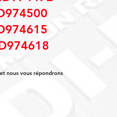
D974500
D974615
D974618
s et nous vous répondrons