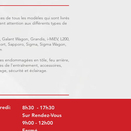
es de tous les modèles qui sont livrés
nt attention aux différents types de
, Galant Wagon, Grandis, i-MiEV, L200,
 Sport, Sapporo, Sigma, Sigma Wagon,
n
ièces endommagées en tôle, feu arrière,
ces de l’entraînement, accessoires,
age, sécurité et éclairage.
redi:
8h30 - 17h30
Sur Rendez-Vous
9h00 - 12h00
Fermé