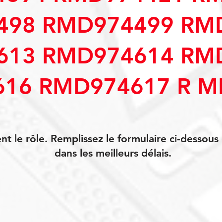
498 RMD974499 RM
613 RMD974614 RM
16 RMD974617 R M
 le rôle. Remplissez le formulaire ci-dessou
dans les meilleurs délais.