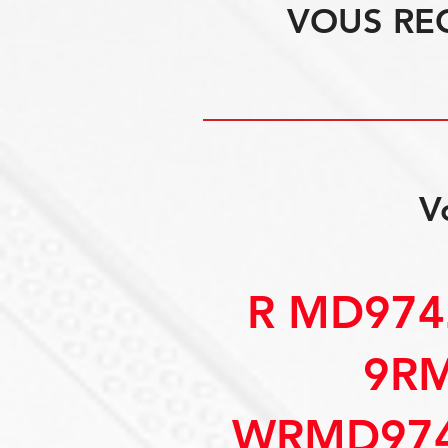
VOUS RE
V
R MD974
9R
WRMD974