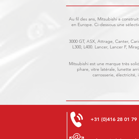
Au fil des ans, Mitsubishi a constr
en Europe. Ci-dessous une sélecti
3000 GT, ASX, Attrage, Canter, Caris
L300, L400. Lancer, Lancer F, Mir
Mitsubishi est une marque très solid
phare, vitre latérale, lunette a
carrosserie, électricité
+31 (0)416 28 01 79