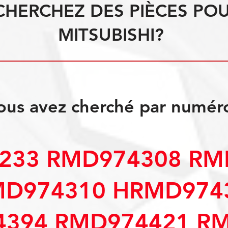
CHERCHEZ DES PIÈCES PO
MITSUBISHI?
ous avez cherché par numér
233 RMD974308 RM
MD974310 HRMD974
394 RMD974421 R