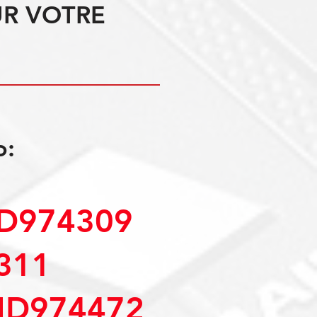
UR VOTRE
o:
D974309
311
MD974472