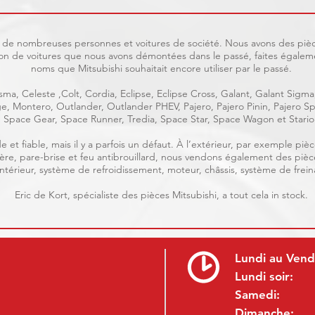
uit de nombreuses personnes et voitures de société. Nous avons des pièc
on de voitures que nous avons démontées dans le passé, faites égaleme
noms que Mitsubishi souhaitait encore utiliser par le passé.
ma, Celeste ,Colt, Cordia, Eclipse, Eclipse Cross, Galant, Galant Sigma
age, Montero, Outlander, Outlander PHEV, Pajero, Pajero Pinin, Pajero
Space Gear, Space Runner, Tredia, Space Star, Space Wagon et Stario
e et fiable, mais il y a parfois un défaut. À l’extérieur, par exemple p
rrière, pare-brise et feu antibrouillard, nous vendons également des piè
, intérieur, système de refroidissement, moteur, châssis, système de frein
Eric de Kort, spécialiste des pièces Mitsubishi, a tout cela in stock.
Lundi au Vend
Lundi soir:
Samedi:
Dimanche: