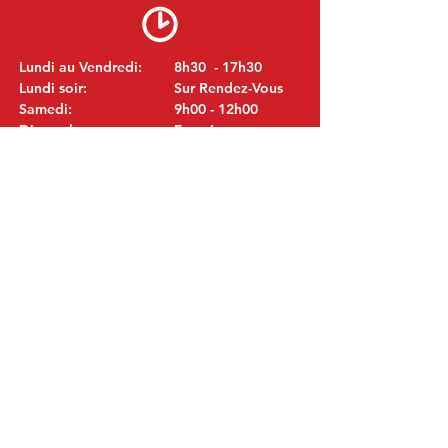
Lundi au Vendredi:
8h30 - 17h30
Lundi soir:
Sur Rendez-Vous
Samedi:
9h00 - 12h00
Dimanche:
Fermé
VISITEZ NOUS
MITSUBISHI Pièces Eric de Kort BV
Julianastraat 19
5171 GK Kaatsheuvel
LES PAYS-BAS