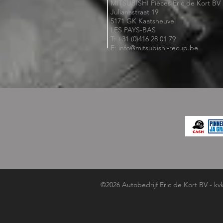
MITSUBISHI Pièces Eric de Kort BV
Julianastraat 19
5171 GK Kaatsheuvel
LES PAYS-BAS
T: +31 (0)416 28 01 79
E: info@mitsubishi-recup.be
©2026 Autobedrijf Eric de Kort BV - kv