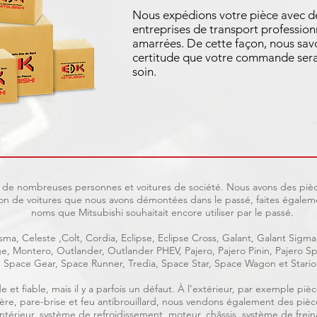
Nous expédions votre pièce avec d
entreprises de transport profession
amarrées. De cette façon, nous sav
certitude que votre commande sera
soin.
uit de nombreuses personnes et voitures de société. Nous avons des pièc
on de voitures que nous avons démontées dans le passé, faites égaleme
noms que Mitsubishi souhaitait encore utiliser par le passé.
ma, Celeste ,Colt, Cordia, Eclipse, Eclipse Cross, Galant, Galant Sigma
age, Montero, Outlander, Outlander PHEV, Pajero, Pajero Pinin, Pajero
Space Gear, Space Runner, Tredia, Space Star, Space Wagon et Stario
e et fiable, mais il y a parfois un défaut. À l’extérieur, par exemple p
rrière, pare-brise et feu antibrouillard, nous vendons également des piè
, intérieur, système de refroidissement, moteur, châssis, système de frein