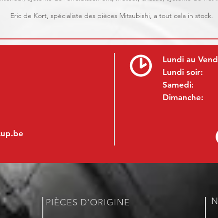
Eric de Kort, spécialiste des pièces Mitsubishi, a tout cela in stock.
Lundi au Vend
Lundi soir:
Samedi:
Dimanche:
cup.be
N
PIÈCES D'ORIGINE