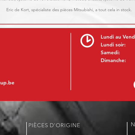
Eric de Kort, spécialiste des pièces Mitsubishi, a tout cela in stock.
Lundi au Vend
Lundi soir:
Samedi:
Dimanche:
cup.be
N
PIÈCES D'ORIGINE