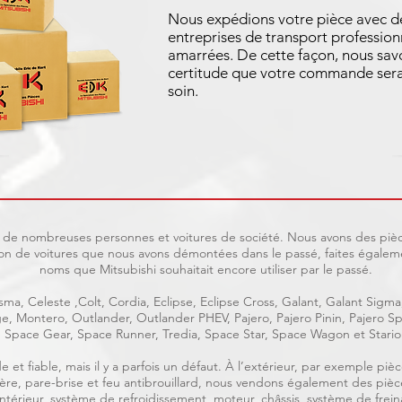
Nous expédions votre pièce avec d
entreprises de transport profession
amarrées. De cette façon, nous sav
certitude que votre commande sera
soin.
uit de nombreuses personnes et voitures de société. Nous avons des pièc
on de voitures que nous avons démontées dans le passé, faites égaleme
noms que Mitsubishi souhaitait encore utiliser par le passé.
ma, Celeste ,Colt, Cordia, Eclipse, Eclipse Cross, Galant, Galant Sigma
age, Montero, Outlander, Outlander PHEV, Pajero, Pajero Pinin, Pajero
Space Gear, Space Runner, Tredia, Space Star, Space Wagon et Stario
e et fiable, mais il y a parfois un défaut. À l’extérieur, par exemple p
rrière, pare-brise et feu antibrouillard, nous vendons également des piè
, intérieur, système de refroidissement, moteur, châssis, système de frein