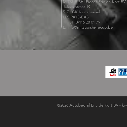
MITSUBISHI Pièces Eric de Kort BV
Julianastraat 19
5171 GK Kaatsheuvel
LES PAYS-BAS
T: +31 (0)416 28 01 79
E: info@mitsubishi-recup.be
©2026 Autobedrijf Eric de Kort BV - kv