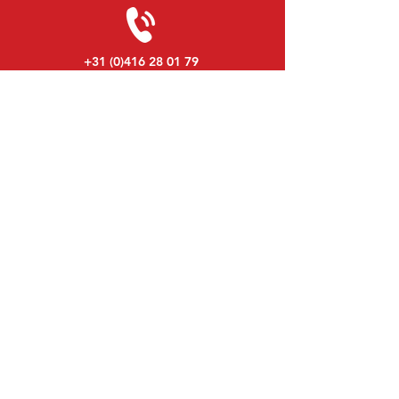
+31 (0)416 28 01 79
Lundi au Vendredi:
8h30 - 17h30
Lundi soir:
Sur Rendez-Vous
Samedi:
9h00 - 12h00
Dimanche:
Fermé