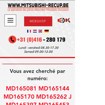
WEBSHOP
08.30-17.30
Lundi - vendredi
09.00-12.00
Samedi
Vous avez cherché par
numéro:
MD165081 MD165144
MD165170 MD165262 J
MD165397 MD165453