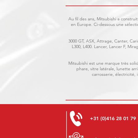
Au fil des ans, Mitsubishi a constr
en Europe. Ci-dessous une sélecti
3000 GT, ASX, Attrage, Canter, Caris
L300, L400. Lancer, Lancer F, Mir
Mitsubishi est une marque très solid
phare, vitre latérale, lunette a
carrosserie, électricité
+31 (0)416 28 01 79