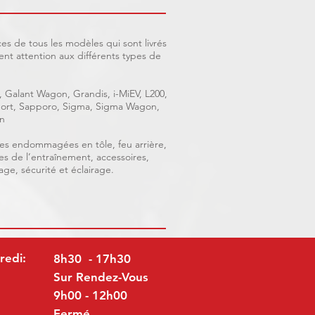
es de tous les modèles qui sont livrés
nt attention aux différents types de
, Galant Wagon, Grandis, i-MiEV, L200,
 Sport, Sapporo, Sigma, Sigma Wagon,
n
ièces endommagées en tôle, feu arrière,
ces de l’entraînement, accessoires,
age, sécurité et éclairage.
redi:
8h30 - 17h30
Sur Rendez-Vous
9h00 - 12h00
Fermé