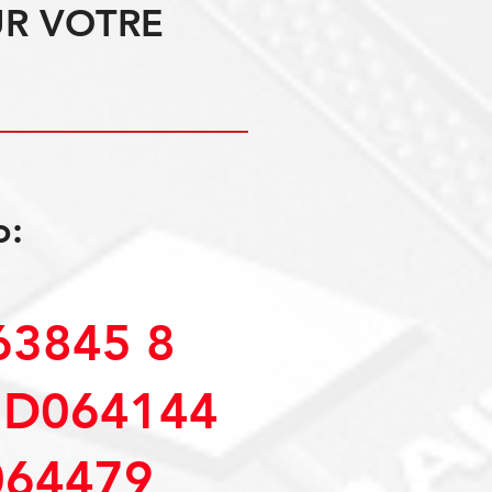
UR VOTRE
o:
3845 8
MD064144
64479