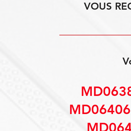
VOUS RE
V
MD0638
MD06406
MD064