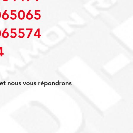
65065
65574
4
s et nous vous répondrons