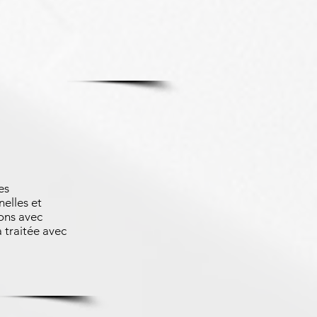
es
nelles et
ons avec
 traitée avec