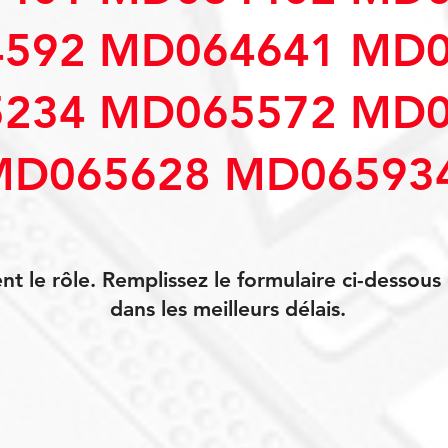
592 MD064641 MD0
234 MD065572 MD0
MD065628 MD06593
 le rôle. Remplissez le formulaire ci-dessou
dans les meilleurs délais.