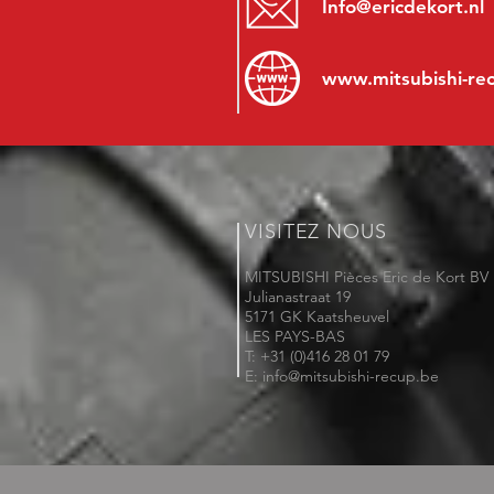
Info@ericdekort.nl
www.mitsubishi-re
VISITEZ NOUS
MITSUBISHI Pièces Eric de Kort BV
Julianastraat 19
5171 GK Kaatsheuvel
LES PAYS-BAS
T: +31 (0)416 28 01 79
E: info@mitsubishi-recup.be