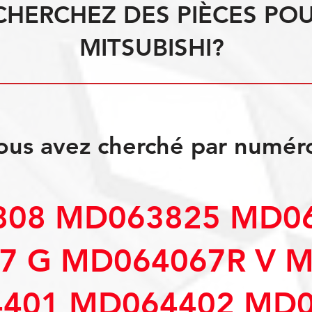
CHERCHEZ DES PIÈCES PO
MITSUBISHI?
ous avez cherché par numér
08 MD063825 MD06
7 G MD064067R V 
401 MD064402 MD0