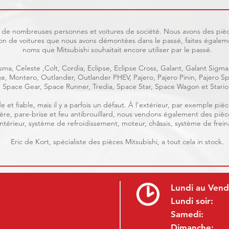
uit de nombreuses personnes et voitures de société. Nous avons des pièc
on de voitures que nous avons démontées dans le passé, faites égaleme
noms que Mitsubishi souhaitait encore utiliser par le passé.
ma, Celeste ,Colt, Cordia, Eclipse, Eclipse Cross, Galant, Galant Sigma
age, Montero, Outlander, Outlander PHEV, Pajero, Pajero Pinin, Pajero
Space Gear, Space Runner, Tredia, Space Star, Space Wagon et Stario
e et fiable, mais il y a parfois un défaut. À l’extérieur, par exemple p
rrière, pare-brise et feu antibrouillard, nous vendons également des piè
, intérieur, système de refroidissement, moteur, châssis, système de frein
Eric de Kort, spécialiste des pièces Mitsubishi, a tout cela in stock.
Lundi au Vend
Lundi soir:
Samedi:
Dimanche: