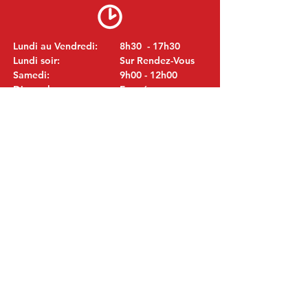
Lundi au Vendredi:
8h30 - 17h30
Lundi soir:
Sur Rendez-Vous
Samedi:
9h00 - 12h00
Dimanche:
Fermé
VISITEZ NOUS
MITSUBISHI Pièces Eric de Kort BV
Julianastraat 19
5171 GK Kaatsheuvel
LES PAYS-BAS