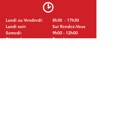
Lundi au Vendredi:
8h30 - 17h30
Lundi soir:
Sur Rendez-Vous
Samedi:
9h00 - 12h00
Dimanche:
Fermé
VISITEZ NOUS
MITSUBISHI Pièces Eric de Kort BV
Julianastraat 19
5171 GK Kaatsheuvel
LES PAYS-BAS