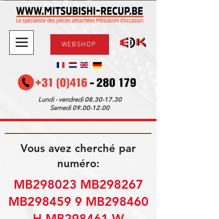
WEBSHOP
08.30-17.30
Lundi - vendredi
09.00-12.00
Samedi
Vous avez cherché par
numéro:
MB298023 MB298267
MB298459 9 MB298460
H MB298461 W