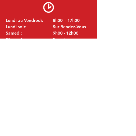
Lundi au Vendredi:
8h30 - 17h30
Lundi soir:
Sur Rendez-Vous
Samedi:
9h00 - 12h00
Dimanche:
Fermé
VISITEZ NOUS
MITSUBISHI Pièces Eric de Kort BV
Julianastraat 19
5171 GK Kaatsheuvel
LES PAYS-BAS