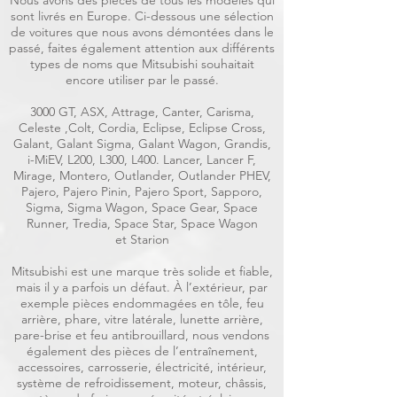
Nous avons des pièces de tous les modèles qui
sont livrés en Europe. Ci-dessous une sélection
de voitures que nous avons démontées dans le
passé, faites également attention aux différents
types de noms que Mitsubishi souhaitait
encore utiliser par le passé.
3000 GT, ASX, Attrage, Canter, Carisma,
Celeste ,Colt, Cordia, Eclipse, Eclipse Cross,
Galant, Galant Sigma, Galant Wagon, Grandis,
i-MiEV, L200, L300, L400. Lancer, Lancer F,
Mirage, Montero, Outlander, Outlander PHEV,
Pajero, Pajero Pinin, Pajero Sport, Sapporo,
Sigma, Sigma Wagon, Space Gear, Space
Runner, Tredia, Space Star, Space Wagon
et Starion
Mitsubishi est une marque très solide et fiable,
mais il y a parfois un défaut. À l’extérieur, par
exemple pièces endommagées en tôle, feu
arrière, phare, vitre latérale, lunette arrière,
pare-brise et feu antibrouillard, nous vendons
également des pièces de l’entraînement,
accessoires, carrosserie, électricité, intérieur,
système de refroidissement, moteur, châssis,