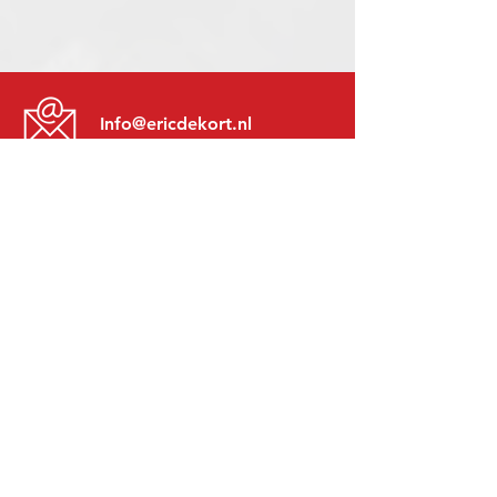
Info@ericdekort.nl
www.mitsubishi-recup.be
+31 (0)416 28 01 79
Lundi au Vendredi:
8h30 - 17h30
Lundi soir:
Sur Rendez-Vous