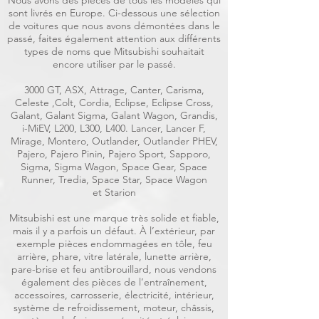
Nous avons des pièces de tous les modèles qui
sont livrés en Europe. Ci-dessous une sélection
de voitures que nous avons démontées dans le
passé, faites également attention aux différents
types de noms que Mitsubishi souhaitait
encore utiliser par le passé.
3000 GT, ASX, Attrage, Canter, Carisma,
Celeste ,Colt, Cordia, Eclipse, Eclipse Cross,
Galant, Galant Sigma, Galant Wagon, Grandis,
i-MiEV, L200, L300, L400. Lancer, Lancer F,
Mirage, Montero, Outlander, Outlander PHEV,
Pajero, Pajero Pinin, Pajero Sport, Sapporo,
Sigma, Sigma Wagon, Space Gear, Space
Runner, Tredia, Space Star, Space Wagon
et Starion
Mitsubishi est une marque très solide et fiable,
mais il y a parfois un défaut. À l’extérieur, par
exemple pièces endommagées en tôle, feu
arrière, phare, vitre latérale, lunette arrière,
pare-brise et feu antibrouillard, nous vendons
également des pièces de l’entraînement,
accessoires, carrosserie, électricité, intérieur,
système de refroidissement, moteur, châssis,