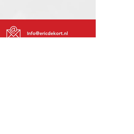
Info@ericdekort.nl
www.mitsubishi-recup.be
+31 (0)416 28 01 79
Lundi au Vendredi:
8h30 - 17h30
Lundi soir:
Sur Rendez-Vous