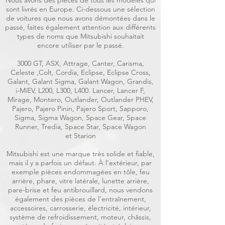
Nous avons des pièces de tous les modèles qui
sont livrés en Europe. Ci-dessous une sélection
de voitures que nous avons démontées dans le
passé, faites également attention aux différents
types de noms que Mitsubishi souhaitait
encore utiliser par le passé.
3000 GT, ASX, Attrage, Canter, Carisma,
Celeste ,Colt, Cordia, Eclipse, Eclipse Cross,
Galant, Galant Sigma, Galant Wagon, Grandis,
i-MiEV, L200, L300, L400. Lancer, Lancer F,
Mirage, Montero, Outlander, Outlander PHEV,
Pajero, Pajero Pinin, Pajero Sport, Sapporo,
Sigma, Sigma Wagon, Space Gear, Space
Runner, Tredia, Space Star, Space Wagon
et Starion
Mitsubishi est une marque très solide et fiable,
mais il y a parfois un défaut. À l’extérieur, par
exemple pièces endommagées en tôle, feu
arrière, phare, vitre latérale, lunette arrière,
pare-brise et feu antibrouillard, nous vendons
également des pièces de l’entraînement,
accessoires, carrosserie, électricité, intérieur,
système de refroidissement, moteur, châssis,