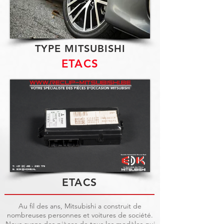
TYPE MITSUBISHI
ETACS
ETACS
Au fil des ans, Mitsubishi a construit de
nombreuses personnes et voitures de société.