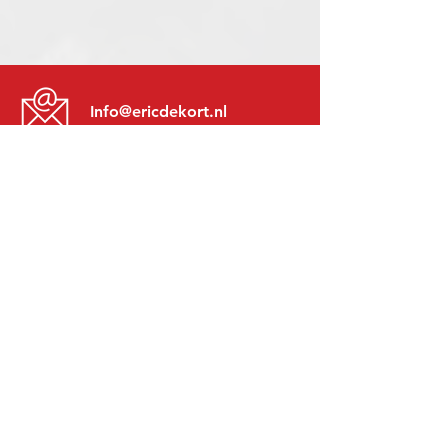
Info@ericdekort.nl
www.mitsubishi-recup.be
+31 (0)416 28 01 79
Lundi au Vendredi:
8h30 - 17h30
Lundi soir:
Sur Rendez-Vous