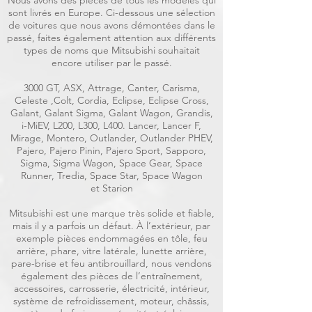
Nous avons des pièces de tous les modèles qui
sont livrés en Europe. Ci-dessous une sélection
de voitures que nous avons démontées dans le
passé, faites également attention aux différents
types de noms que Mitsubishi souhaitait
encore utiliser par le passé.
3000 GT, ASX, Attrage, Canter, Carisma,
Celeste ,Colt, Cordia, Eclipse, Eclipse Cross,
Galant, Galant Sigma, Galant Wagon, Grandis,
i-MiEV, L200, L300, L400. Lancer, Lancer F,
Mirage, Montero, Outlander, Outlander PHEV,
Pajero, Pajero Pinin, Pajero Sport, Sapporo,
Sigma, Sigma Wagon, Space Gear, Space
Runner, Tredia, Space Star, Space Wagon
et Starion
Mitsubishi est une marque très solide et fiable,
mais il y a parfois un défaut. À l’extérieur, par
exemple pièces endommagées en tôle, feu
arrière, phare, vitre latérale, lunette arrière,
pare-brise et feu antibrouillard, nous vendons
également des pièces de l’entraînement,
accessoires, carrosserie, électricité, intérieur,
système de refroidissement, moteur, châssis,