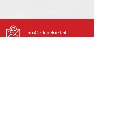
Info@ericdekort.nl
www.mitsubishi-recup.be
+31 (0)416 28 01 79
Lundi au Vendredi:
8h30 - 17h30
Lundi soir:
Sur Rendez-Vous