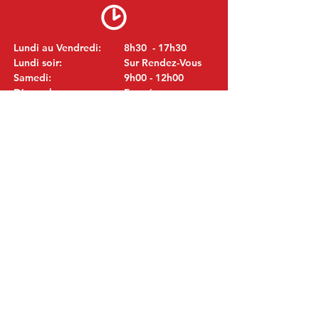
Lundi au Vendredi:
8h30 - 17h30
Lundi soir:
Sur Rendez-Vous
Samedi:
9h00 - 12h00
Dimanche:
Fermé
VISITEZ NOUS
MITSUBISHI Pièces Eric de Kort BV
Julianastraat 19
5171 GK Kaatsheuvel
LES PAYS-BAS