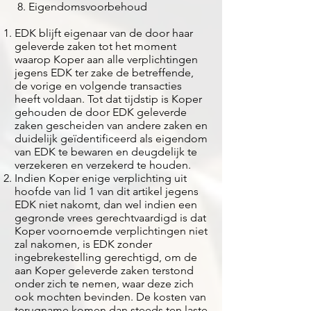
8. Eigendomsvoorbehoud
EDK blijft eigenaar van de door haar
geleverde zaken tot het moment
waarop Koper aan alle verplichtingen
jegens EDK ter zake de betreffende,
de vorige en volgende transacties
heeft voldaan. Tot dat tijdstip is Koper
gehouden de door EDK geleverde
zaken gescheiden van andere zaken en
duidelijk geïdentificeerd als eigendom
van EDK te bewaren en deugdelijk te
verzekeren en verzekerd te houden.
Indien Koper enige verplichting uit
hoofde van lid 1 van dit artikel jegens
EDK niet nakomt, dan wel indien een
gegronde vrees gerechtvaardigd is dat
Koper voornoemde verplichtingen niet
zal nakomen, is EDK zonder
ingebrekestelling gerechtigd, om de
aan Koper geleverde zaken terstond
onder zich te nemen, waar deze zich
ook mochten bevinden. De kosten van
terugname komen dan steeds ten laste