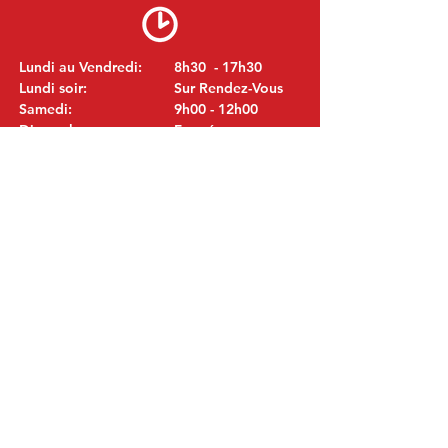
Lundi au Vendredi:
8h30 - 17h30
Lundi soir:
Sur Rendez-Vous
Samedi:
9h00 - 12h00
Dimanche:
Fermé
VISITEZ NOUS
MITSUBISHI Pièces Eric de Kort BV
Julianastraat 19
5171 GK Kaatsheuvel
LES PAYS-BAS