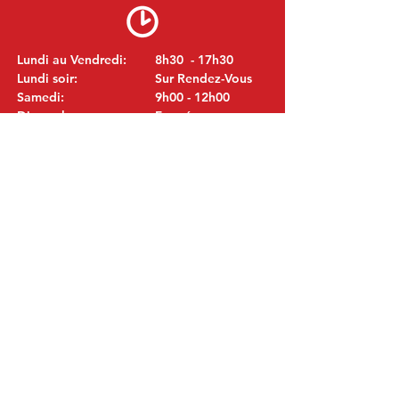
Lundi au Vendredi:
8h30 - 17h30
Lundi soir:
Sur Rendez-Vous
Samedi:
9h00 - 12h00
Dimanche:
Fermé
VISITEZ NOUS
MITSUBISHI Pièces Eric de Kort BV
Julianastraat 19
5171 GK Kaatsheuvel
LES PAYS-BAS