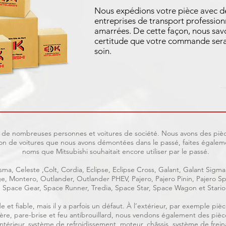
Nous expédions votre pièce avec d
entreprises de transport profession
amarrées. De cette façon, nous sav
certitude que votre commande sera
soin.
uit de nombreuses personnes et voitures de société. Nous avons des pièc
on de voitures que nous avons démontées dans le passé, faites égaleme
noms que Mitsubishi souhaitait encore utiliser par le passé.
ma, Celeste ,Colt, Cordia, Eclipse, Eclipse Cross, Galant, Galant Sigma
age, Montero, Outlander, Outlander PHEV, Pajero, Pajero Pinin, Pajero
Space Gear, Space Runner, Tredia, Space Star, Space Wagon et Stario
e et fiable, mais il y a parfois un défaut. À l’extérieur, par exemple p
rrière, pare-brise et feu antibrouillard, nous vendons également des piè
, intérieur, système de refroidissement, moteur, châssis, système de frein