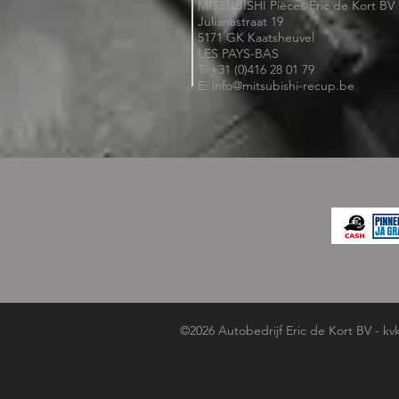
MITSUBISHI Pièces Eric de Kort BV
Julianastraat 19
5171 GK Kaatsheuvel
LES PAYS-BAS
T: +31 (0)416 28 01 79
E: info@mitsubishi-recup.be
©2026 Autobedrijf Eric de Kort BV - kv