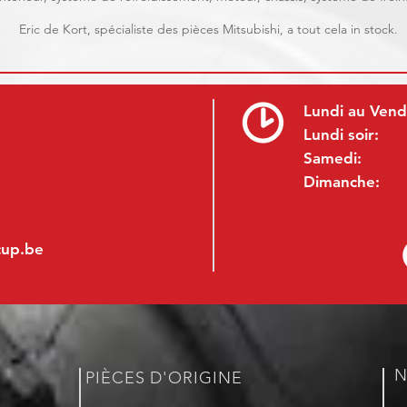
Eric de Kort, spécialiste des pièces Mitsubishi, a tout cela in stock.
Lundi au Vend
Lundi soir:
Samedi:
Dimanche:
cup.be
N
PIÈCES D'ORIGINE