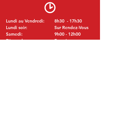
Lundi au Vendredi:
8h30 - 17h30
Lundi soir:
Sur Rendez-Vous
Samedi:
9h00 - 12h00
Dimanche:
Fermé
VISITEZ NOUS
MITSUBISHI Pièces Eric de Kort BV
Julianastraat 19
5171 GK Kaatsheuvel
LES PAYS-BAS