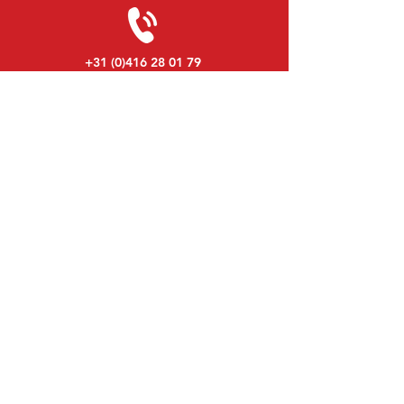
+31 (0)416 28 01 79
Lundi au Vendredi:
8h30 - 17h30
Lundi soir:
Sur Rendez-Vous
Samedi:
9h00 - 12h00
Dimanche:
Fermé