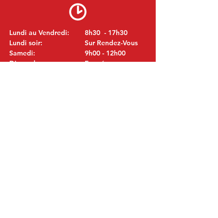
Lundi au Vendredi:
8h30 - 17h30
Lundi soir:
Sur Rendez-Vous
Samedi:
9h00 - 12h00
Dimanche:
Fermé
VISITEZ NOUS
MITSUBISHI Pièces Eric de Kort BV
Julianastraat 19
5171 GK Kaatsheuvel
LES PAYS-BAS