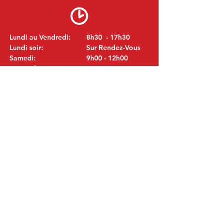
Lundi au Vendredi:
8h30 - 17h30
Lundi soir:
Sur Rendez-Vous
Samedi:
9h00 - 12h00
Dimanche:
Fermé
VISITEZ NOUS
MITSUBISHI Pièces Eric de Kort BV
Julianastraat 19
5171 GK Kaatsheuvel
LES PAYS-BAS