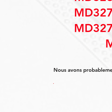
MD327
MD327
Nous avons probablement