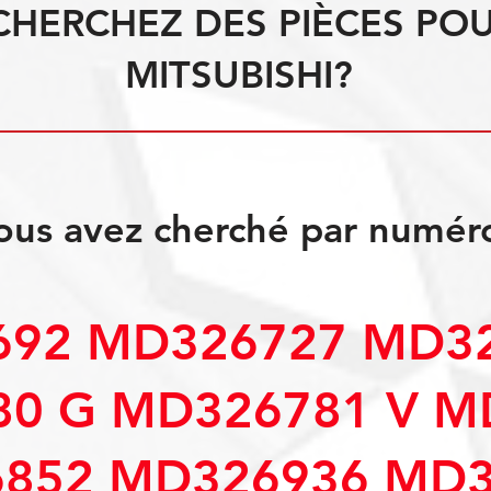
CHERCHEZ DES PIÈCES PO
MITSUBISHI?
ous avez cherché par numér
92 MD326727 MD32
0 G MD326781 V M
852 MD326936 MD3