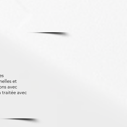
es
nelles et
ons avec
 traitée avec