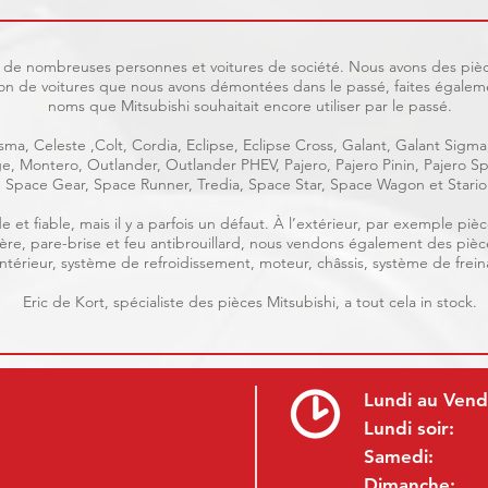
uit de nombreuses personnes et voitures de société. Nous avons des pièc
on de voitures que nous avons démontées dans le passé, faites égaleme
noms que Mitsubishi souhaitait encore utiliser par le passé.
ma, Celeste ,Colt, Cordia, Eclipse, Eclipse Cross, Galant, Galant Sigma
age, Montero, Outlander, Outlander PHEV, Pajero, Pajero Pinin, Pajero
Space Gear, Space Runner, Tredia, Space Star, Space Wagon et Stario
e et fiable, mais il y a parfois un défaut. À l’extérieur, par exemple p
rrière, pare-brise et feu antibrouillard, nous vendons également des piè
, intérieur, système de refroidissement, moteur, châssis, système de frein
Eric de Kort, spécialiste des pièces Mitsubishi, a tout cela in stock.
Lundi au Vend
Lundi soir:
Samedi:
Dimanche: