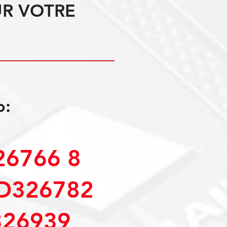
UR VOTRE
o:
6766 8
D326782
26939