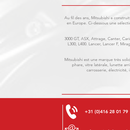
Au fil des ans, Mitsubishi a constr
en Europe. Ci-dessous une sélecti
3000 GT, ASX, Attrage, Canter, Caris
L300, L400. Lancer, Lancer F, Mir
Mitsubishi est une marque très solid
phare, vitre latérale, lunette a
carrosserie, électricité
+31 (0)416 28 01 79