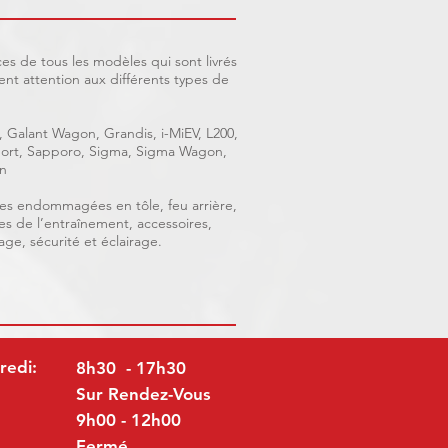
es de tous les modèles qui sont livrés
nt attention aux différents types de
, Galant Wagon, Grandis, i-MiEV, L200,
 Sport, Sapporo, Sigma, Sigma Wagon,
n
ièces endommagées en tôle, feu arrière,
ces de l’entraînement, accessoires,
age, sécurité et éclairage.
redi:
8h30 - 17h30
Sur Rendez-Vous
9h00 - 12h00
Fermé