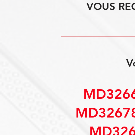
VOUS RE
V
MD3266
MD32678
MD326