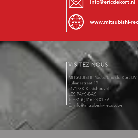
Info@ericdekort.nl
www.mitsubishi-re
VISITEZ NOUS
MITSUBISHI Pièces Eric de Kort BV
Julianastraat 19
5171 GK Kaatsheuvel
LES PAYS-BAS
T: +31 (0)416 28 01 79
E: info@mitsubishi-recup.be