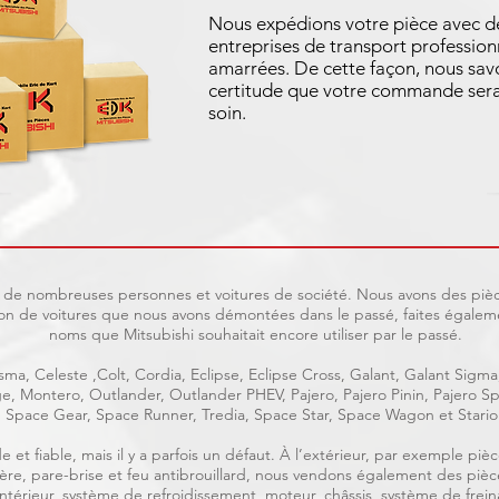
Nous expédions votre pièce avec d
entreprises de transport profession
amarrées. De cette façon, nous sav
certitude que votre commande sera
soin.
uit de nombreuses personnes et voitures de société. Nous avons des pièc
on de voitures que nous avons démontées dans le passé, faites égaleme
noms que Mitsubishi souhaitait encore utiliser par le passé.
ma, Celeste ,Colt, Cordia, Eclipse, Eclipse Cross, Galant, Galant Sigma
age, Montero, Outlander, Outlander PHEV, Pajero, Pajero Pinin, Pajero
Space Gear, Space Runner, Tredia, Space Star, Space Wagon et Stario
e et fiable, mais il y a parfois un défaut. À l’extérieur, par exemple p
rrière, pare-brise et feu antibrouillard, nous vendons également des piè
, intérieur, système de refroidissement, moteur, châssis, système de frein