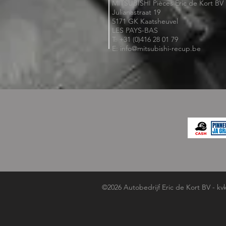
MITSUBISHI Pièces Eric de Kort BV
Julianastraat 19
5171 GK Kaatsheuvel
LES PAYS-BAS
T: +31 (0)416 28 01 79
E: info@mitsubishi-recup.be
©2026 Autobedrijf Eric de Kort BV - kv