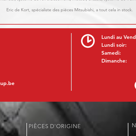
Eric de Kort, spécialiste des pièces Mitsubishi, a tout cela in stock.
Lundi au Vend
Lundi soir:
Samedi:
Dimanche:
cup.be
N
PIÈCES D'ORIGINE