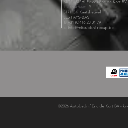
MITSUBISHI Pièces Eric de Kort BV
Julianastraat 19
5171 GK Kaatsheuvel
LES PAYS-BAS
T: +31 (0)416 28 01 79
E: info@mitsubishi-recup.be
©2026 Autobedrijf Eric de Kort BV - kv