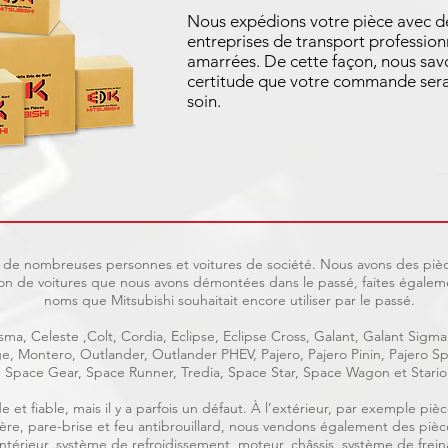
Nous expédions votre pièce avec d
entreprises de transport profession
amarrées. De cette façon, nous sav
certitude que votre commande sera
soin.
uit de nombreuses personnes et voitures de société. Nous avons des pièc
on de voitures que nous avons démontées dans le passé, faites égaleme
noms que Mitsubishi souhaitait encore utiliser par le passé.
ma, Celeste ,Colt, Cordia, Eclipse, Eclipse Cross, Galant, Galant Sigma
age, Montero, Outlander, Outlander PHEV, Pajero, Pajero Pinin, Pajero
Space Gear, Space Runner, Tredia, Space Star, Space Wagon et Stario
e et fiable, mais il y a parfois un défaut. À l’extérieur, par exemple p
rrière, pare-brise et feu antibrouillard, nous vendons également des piè
, intérieur, système de refroidissement, moteur, châssis, système de frein