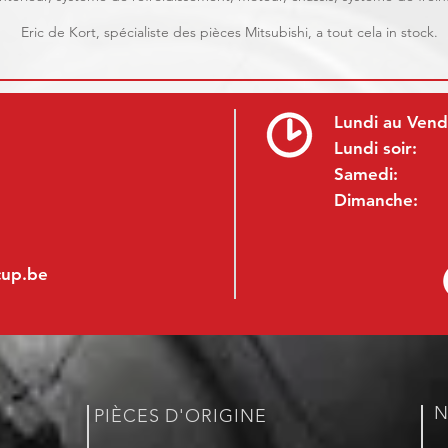
Eric de Kort, spécialiste des pièces Mitsubishi, a tout cela in stock.
Lundi au Vend
Lundi soir:
Samedi:
Dimanche:
cup.be
N
PIÈCES D'ORIGINE