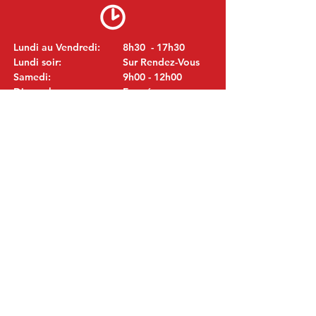
Lundi au Vendredi:
8h30 - 17h30
Lundi soir:
Sur Rendez-Vous
Samedi:
9h00 - 12h00
Dimanche:
Fermé
VISITEZ NOUS
MITSUBISHI Pièces Eric de Kort BV
Julianastraat 19
5171 GK Kaatsheuvel
LES PAYS-BAS