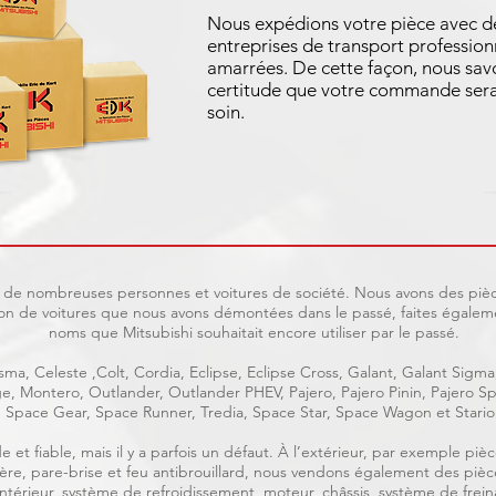
Nous expédions votre pièce avec d
entreprises de transport profession
amarrées. De cette façon, nous sav
certitude que votre commande sera
soin.
uit de nombreuses personnes et voitures de société. Nous avons des pièc
on de voitures que nous avons démontées dans le passé, faites égaleme
noms que Mitsubishi souhaitait encore utiliser par le passé.
ma, Celeste ,Colt, Cordia, Eclipse, Eclipse Cross, Galant, Galant Sigma
age, Montero, Outlander, Outlander PHEV, Pajero, Pajero Pinin, Pajero
Space Gear, Space Runner, Tredia, Space Star, Space Wagon et Stario
e et fiable, mais il y a parfois un défaut. À l’extérieur, par exemple p
rrière, pare-brise et feu antibrouillard, nous vendons également des piè
, intérieur, système de refroidissement, moteur, châssis, système de frein