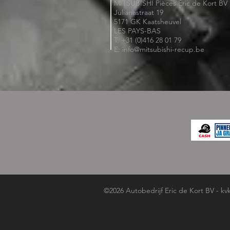
MITSUBISHI Pièces Eric de Kort BV
Julianastraat 19
5171 GK Kaatsheuvel
LES PAYS-BAS
T: +31 (0)416 28 01 79
E: info@mitsubishi-recup.be
©2026 Autobedrijf Eric de Kort BV - kv