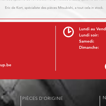
Eric de Kort, spécialiste des pièces Mitsubishi, a tout cela in stock.
Lundi au Vend
Lundi soir:
Samedi:
Dimanche:
cup.be
N
PIÈCES D'ORIGINE