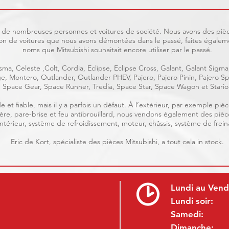
uit de nombreuses personnes et voitures de société. Nous avons des pièc
on de voitures que nous avons démontées dans le passé, faites égaleme
noms que Mitsubishi souhaitait encore utiliser par le passé.
ma, Celeste ,Colt, Cordia, Eclipse, Eclipse Cross, Galant, Galant Sigma
age, Montero, Outlander, Outlander PHEV, Pajero, Pajero Pinin, Pajero
Space Gear, Space Runner, Tredia, Space Star, Space Wagon et Stario
e et fiable, mais il y a parfois un défaut. À l’extérieur, par exemple p
rrière, pare-brise et feu antibrouillard, nous vendons également des piè
, intérieur, système de refroidissement, moteur, châssis, système de frein
Eric de Kort, spécialiste des pièces Mitsubishi, a tout cela in stock.
Lundi au Vend
Lundi soir:
Samedi:
Dimanche: