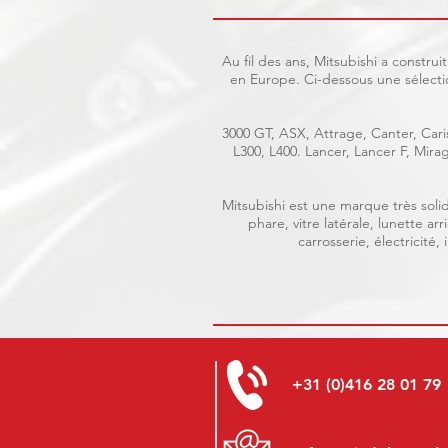
Au fil des ans, Mitsubishi a constr
en Europe. Ci-dessous une sélecti
3000 GT, ASX, Attrage, Canter, Caris
L300, L400. Lancer, Lancer F, Mir
Mitsubishi est une marque très solid
phare, vitre latérale, lunette a
carrosserie, électricité
+31 (0)416 28 01 79