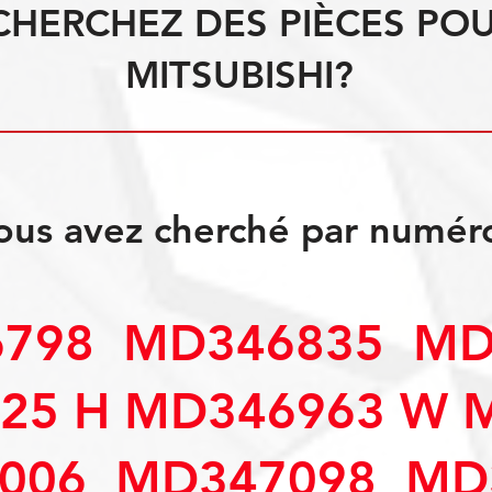
CHERCHEZ DES PIÈCES PO
MITSUBISHI?
ous avez cherché par numér
798 MD346835 MD
25 H MD346963 W 
006 MD347098 MD