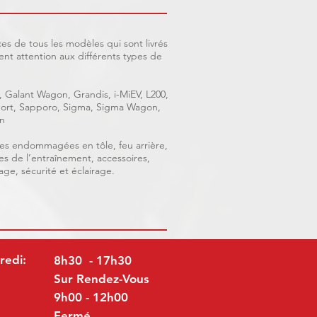
es de tous les modèles qui sont livrés
nt attention aux différents types de
, Galant Wagon, Grandis, i-MiEV, L200,
 Sport, Sapporo, Sigma, Sigma Wagon,
n
ièces endommagées en tôle, feu arrière,
ces de l’entraînement, accessoires,
age, sécurité et éclairage.
redi:
8h30 - 17h30
Sur Rendez-Vous
9h00 - 12h00
Fermé