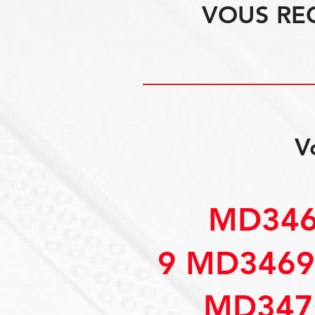
VOUS RE
V
MD346
9 MD3469
MD347