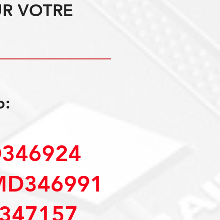
UR VOTRE
o:
346924
MD346991
347157