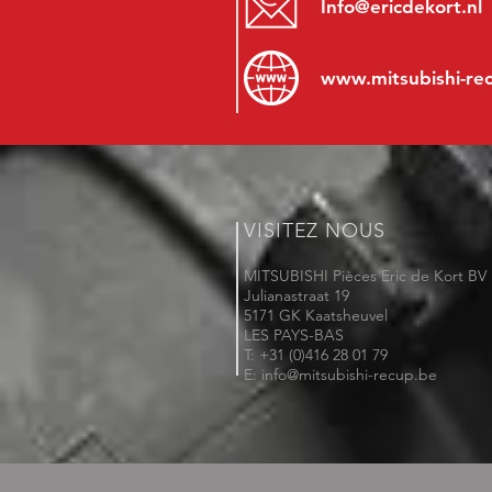
Info@ericdekort.nl
www.mitsubishi-re
VISITEZ NOUS
MITSUBISHI Pièces Eric de Kort BV
Julianastraat 19
5171 GK Kaatsheuvel
LES PAYS-BAS
T: +31 (0)416 28 01 79
E: info@mitsubishi-recup.be