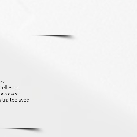
es
nelles et
ons avec
 traitée avec