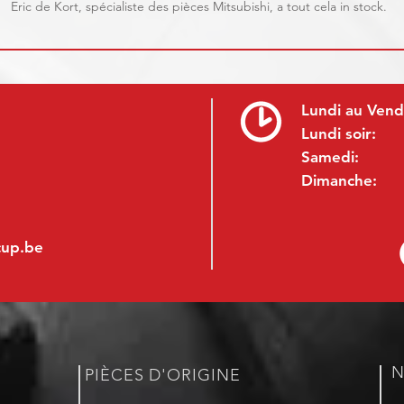
Eric de Kort, spécialiste des pièces Mitsubishi, a tout cela in stock.
Lundi au Vend
Lundi soir:
Samedi:
Dimanche:
cup.be
N
PIÈCES D'ORIGINE