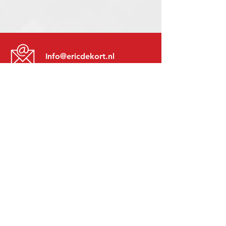
Info@ericdekort.nl
www.mitsubishi-recup.be
+31 (0)416 28 01 79
Lundi au Vendredi:
8h30 - 17h30
Lundi soir:
Sur Rendez-Vous