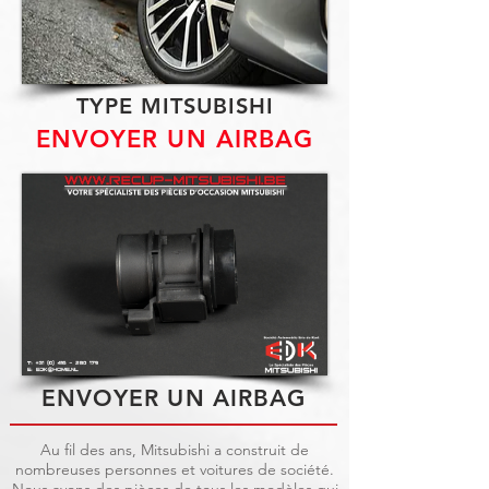
TYPE MITSUBISHI
ENVOYER UN AIRBAG
ENVOYER UN AIRBAG
Au fil des ans, Mitsubishi a construit de
nombreuses personnes et voitures de société.