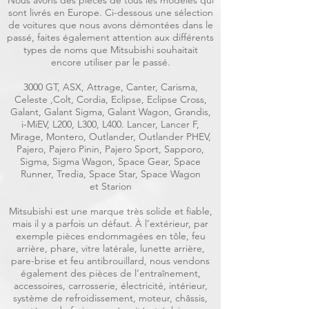
Nous avons des pièces de tous les modèles qui
sont livrés en Europe. Ci-dessous une sélection
de voitures que nous avons démontées dans le
passé, faites également attention aux différents
types de noms que Mitsubishi souhaitait
encore utiliser par le passé.
3000 GT, ASX, Attrage, Canter, Carisma,
Celeste ,Colt, Cordia, Eclipse, Eclipse Cross,
Galant, Galant Sigma, Galant Wagon, Grandis,
i-MiEV, L200, L300, L400. Lancer, Lancer F,
Mirage, Montero, Outlander, Outlander PHEV,
Pajero, Pajero Pinin, Pajero Sport, Sapporo,
Sigma, Sigma Wagon, Space Gear, Space
Runner, Tredia, Space Star, Space Wagon
et Starion
Mitsubishi est une marque très solide et fiable,
mais il y a parfois un défaut. À l’extérieur, par
exemple pièces endommagées en tôle, feu
arrière, phare, vitre latérale, lunette arrière,
pare-brise et feu antibrouillard, nous vendons
également des pièces de l’entraînement,
accessoires, carrosserie, électricité, intérieur,
système de refroidissement, moteur, châssis,