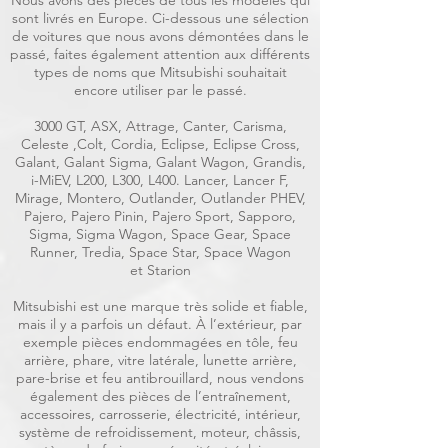
Nous avons des pièces de tous les modèles qui
sont livrés en Europe. Ci-dessous une sélection
de voitures que nous avons démontées dans le
passé, faites également attention aux différents
types de noms que Mitsubishi souhaitait
encore utiliser par le passé.
3000 GT, ASX, Attrage, Canter, Carisma,
Celeste ,Colt, Cordia, Eclipse, Eclipse Cross,
Galant, Galant Sigma, Galant Wagon, Grandis,
i-MiEV, L200, L300, L400. Lancer, Lancer F,
Mirage, Montero, Outlander, Outlander PHEV,
Pajero, Pajero Pinin, Pajero Sport, Sapporo,
Sigma, Sigma Wagon, Space Gear, Space
Runner, Tredia, Space Star, Space Wagon
et Starion
Mitsubishi est une marque très solide et fiable,
mais il y a parfois un défaut. À l’extérieur, par
exemple pièces endommagées en tôle, feu
arrière, phare, vitre latérale, lunette arrière,
pare-brise et feu antibrouillard, nous vendons
également des pièces de l’entraînement,
accessoires, carrosserie, électricité, intérieur,
système de refroidissement, moteur, châssis,