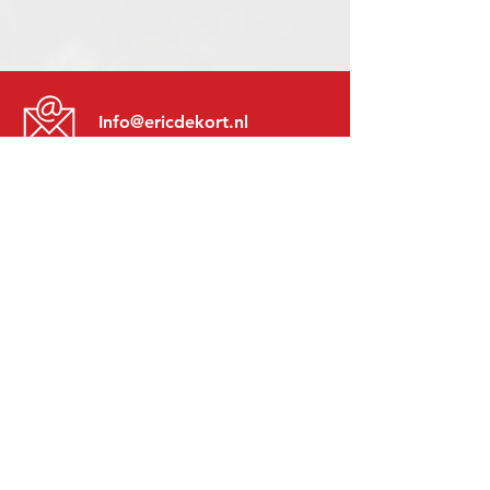
Info@ericdekort.nl
www.mitsubishi-recup.be
+31 (0)416 28 01 79
Lundi au Vendredi:
8h30 - 17h30
Lundi soir:
Sur Rendez-Vous