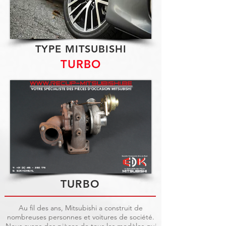
TYPE MITSUBISHI
TURBO
TURBO
Au fil des ans, Mitsubishi a construit de
nombreuses personnes et voitures de société.