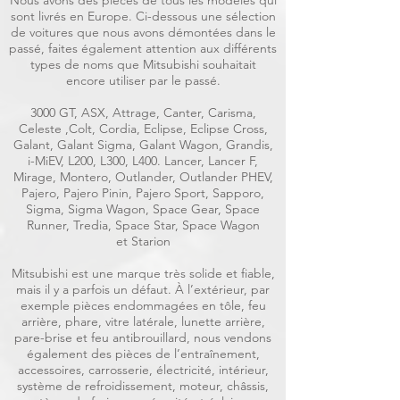
Nous avons des pièces de tous les modèles qui
sont livrés en Europe. Ci-dessous une sélection
de voitures que nous avons démontées dans le
passé, faites également attention aux différents
types de noms que Mitsubishi souhaitait
encore utiliser par le passé.
3000 GT, ASX, Attrage, Canter, Carisma,
Celeste ,Colt, Cordia, Eclipse, Eclipse Cross,
Galant, Galant Sigma, Galant Wagon, Grandis,
i-MiEV, L200, L300, L400. Lancer, Lancer F,
Mirage, Montero, Outlander, Outlander PHEV,
Pajero, Pajero Pinin, Pajero Sport, Sapporo,
Sigma, Sigma Wagon, Space Gear, Space
Runner, Tredia, Space Star, Space Wagon
et Starion
Mitsubishi est une marque très solide et fiable,
mais il y a parfois un défaut. À l’extérieur, par
exemple pièces endommagées en tôle, feu
arrière, phare, vitre latérale, lunette arrière,
pare-brise et feu antibrouillard, nous vendons
également des pièces de l’entraînement,
accessoires, carrosserie, électricité, intérieur,
système de refroidissement, moteur, châssis,