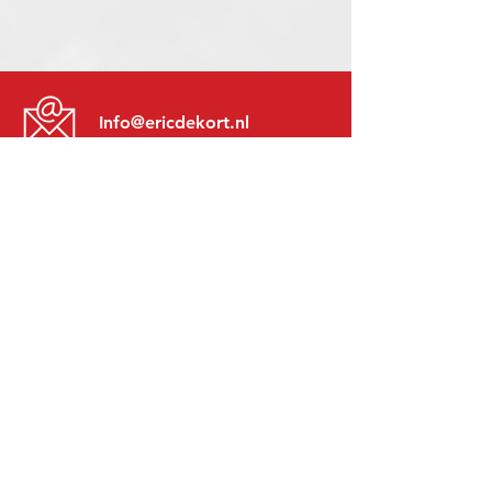
Info@ericdekort.nl
www.mitsubishi-recup.be
+31 (0)416 28 01 79
Lundi au Vendredi:
8h30 - 17h30
Lundi soir:
Sur Rendez-Vous