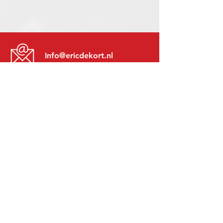
Info@ericdekort.nl
www.mitsubishi-recup.be
+31 (0)416 28 01 79
Lundi au Vendredi:
8h30 - 17h30
Lundi soir:
Sur Rendez-Vous