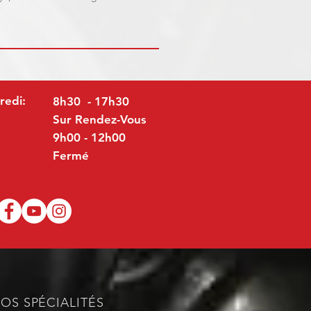
redi:
8h30 - 17h30
Sur Rendez-Vous
9h00 - 12h00
Fermé
OS SPÉCIALITÉS