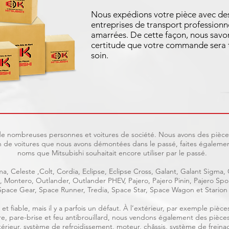
Nous expédions votre pièce avec de
entreprises de transport professionne
amarrées. De cette façon, nous savo
certitude que votre commande sera 
soin.
t de nombreuses personnes et voitures de société. Nous avons des pièces
 de voitures que nous avons démontées dans le passé, faites également
noms que Mitsubishi souhaitait encore utiliser par le passé.
a, Celeste ,Colt, Cordia, Eclipse, Eclipse Cross, Galant, Galant Sigma,
ge, Montero, Outlander, Outlander PHEV, Pajero, Pajero Pinin, Pajero S
Space Gear, Space Runner, Tredia, Space Star, Space Wagon et Starion
et fiable, mais il y a parfois un défaut. À l’extérieur, par exemple piè
ière, pare-brise et feu antibrouillard, nous vendons également des pièce
intérieur, système de refroidissement, moteur, châssis, système de freinag