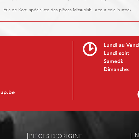
Eric de Kort, spécialiste des pièces Mitsubishi, a tout cela in stock.
Lundi au Vend
Lundi soir:
Samedi:
Dimanche:
cup.be
N
PIÈCES D'ORIGINE