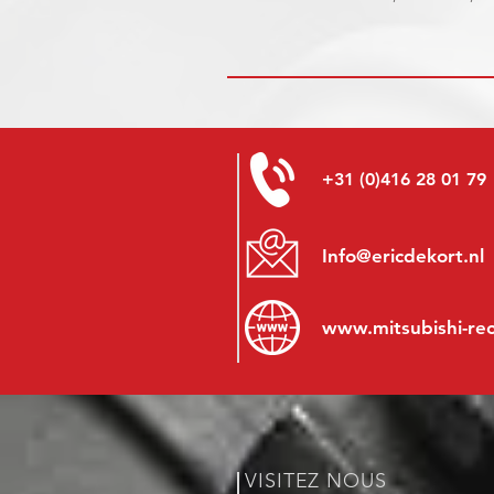
+31 (0)416 28 01 79
Info@ericdekort.nl
www.mitsubishi-re
VISITEZ NOUS