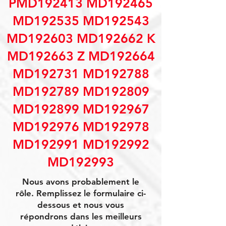
PMD192413 MD192465
MD192535 MD192543
MD192603 MD192662 K
MD192663 Z MD192664
MD192731 MD192788
MD192789 MD192809
MD192899 MD192967
MD192976 MD192978
MD192991 MD192992
MD192993
Nous avons probablement le
rôle. Remplissez le formulaire ci-
dessous et nous vous
répondrons dans les meilleurs