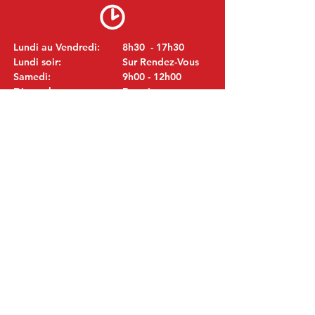
Lundi au Vendredi:
8h30 - 17h30
Lundi soir:
Sur Rendez-Vous
Samedi:
9h00 - 12h00
Dimanche:
Fermé
VISITEZ NOUS
MITSUBISHI Pièces Eric de Kort BV
Julianastraat 19
5171 GK Kaatsheuvel
LES PAYS-BAS