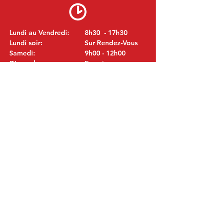
Lundi au Vendredi:
8h30 - 17h30
Lundi soir:
Sur Rendez-Vous
Samedi:
9h00 - 12h00
Dimanche:
Fermé
VISITEZ NOUS
MITSUBISHI Pièces Eric de Kort BV
Julianastraat 19
5171 GK Kaatsheuvel
LES PAYS-BAS