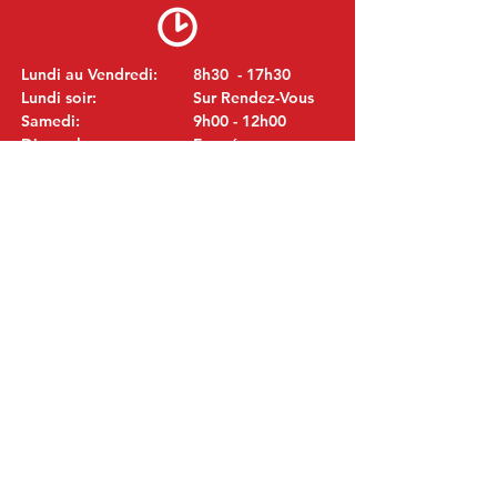
Lundi au Vendredi:
8h30 - 17h30
Lundi soir:
Sur Rendez-Vous
Samedi:
9h00 - 12h00
Dimanche:
Fermé
VISITEZ NOUS
MITSUBISHI Pièces Eric de Kort BV
Julianastraat 19
5171 GK Kaatsheuvel
LES PAYS-BAS